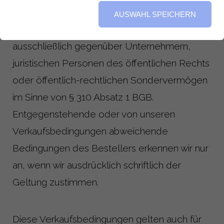
AUSWAHL SPEICHERN
Diese Verkaufsbedingungen gelten
ausschließlich gegenüber Unternehmern,
juristischen Personen des öffentlichen Rechts
oder öffentlich-rechtlichen Sondervermögen
im Sinne von § 310 Absatz 1 BGB.
Entgegenstehende oder von unseren
Verkaufsbedingungen abweichende
Bedingungen des Bestellers erkennen wir nur
an, wenn wir ausdrücklich schriftlich der
Geltung zustimmen.
Diese Verkaufsbedingungen gelten auch für